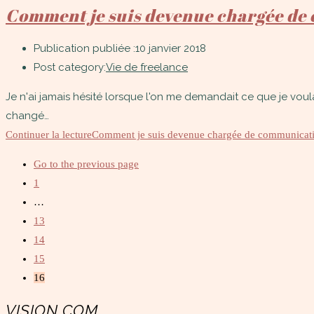
Comment je suis devenue chargée de c
Publication publiée :
10 janvier 2018
Post category:
Vie de freelance
Je n'ai jamais hésité lorsque l'on me demandait ce que je voulais
changé…
Continuer la lecture
Comment je suis devenue chargée de communication
Go to the previous page
1
…
13
14
15
16
VISION COM