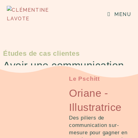
MENU
Études de cas clientes
Avoir une communication
réaliste et efficace sans y
Le Pschitt
passer des heures
Oriane -
On a travaillé ensemble pour libérer leur charge
mentale liée à leur com.
Illustratrice
Prête à libérer la tienne ?
Des piliers de
communication sur-
mesure pour gagner en