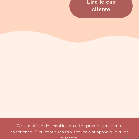
Lire le cas
cliente
SERVIC
BLOG
À
CONTA
PODCA
Ce site utilise des cookies pour te garantir la meilleure
ES
PROPO
CT
ST
expérience. Si tu continues ta visite, cela suppose que tu es
S
d'accord.