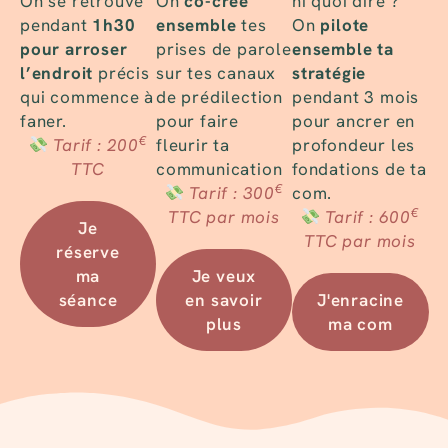
On se retrouve
On
co-crée
ni quoi dire ?
pendant
1h30
ensemble
tes
On
pilote
pour arroser
prises de parole
ensemble
ta
l’endroit
précis
sur tes canaux
stratégie
qui commence à
de prédilection
pendant 3 mois
faner.
pour faire
pour ancrer en
€
Tarif : 200
fleurir ta
profondeur les
TTC
communication
fondations de ta
€
Tarif : 300
com.
€
TTC par mois
Tarif : 600
Je
TTC par mois
réserve
ma
Je veux
séance
en savoir
J'enracine
plus
ma com