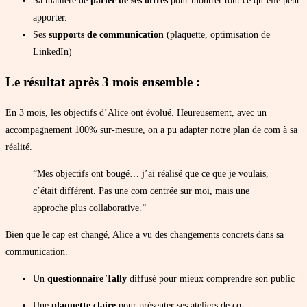
Sa manière de
parler de ses offres
pour montrer tout ce qu’elle peut
apporter.
Ses
supports de communication
(plaquette, optimisation de
LinkedIn)
Le résultat après 3 mois ensemble :
En 3 mois, les objectifs d’Alice ont évolué. Heureusement, avec un
accompagnement 100% sur-mesure, on a pu adapter notre plan de com à sa
réalité.
“Mes objectifs ont bougé… j’ai réalisé que ce que je voulais,
c’était différent. Pas une com centrée sur moi, mais une
approche plus collaborative.”
Bien que le cap est changé, Alice a vu des changements concrets dans sa
communication.
Un
questionnaire Tally
diffusé pour mieux comprendre son public
Une
plaquette claire
pour présenter ses ateliers de co-